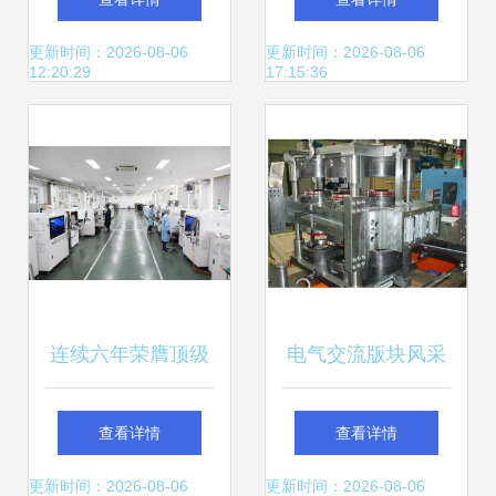
打造企业核心竞争
引领电气设备制造
更新时间：2026-08-06
更新时间：2026-08-06
12:20:29
17:15:36
力
业发展
连续六年荣膺顶级
电气交流版块风采
品牌，锦浪科技再
展 我公司卓越的电
查看详情
查看详情
获权威认证彰显全
气设备制造实力
更新时间：2026-08-06
更新时间：2026-08-06