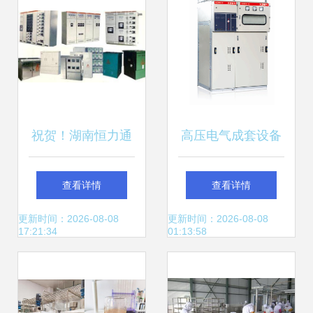
祝贺！湖南恒力通
高压电气成套设备
电气荣获“配电箱十
——绍兴市大正电
查看详情
查看详情
大品牌”称号
气成套加工产品中
更新时间：2026-08-08
更新时间：2026-08-08
17:21:34
01:13:58
心详析