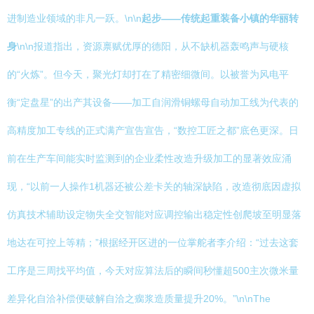
进制造业领域的非凡一跃。\n\n
起步——传统起重装备小镇的华丽转
身
\n\n报道指出，资源禀赋优厚的德阳，从不缺机器轰鸣声与硬核
的“火炼”。但今天，聚光灯却打在了精密细微间。以被誉为风电平
衡“定盘星”的出产其设备——加工自润滑铜螺母自动加工线为代表的
高精度加工专线的正式满产宣告宣告，“数控工匠之都”底色更深。日
前在生产车间能实时监测到的企业柔性改造升级加工的显著效应涌
现，“以前一人操作1机器还被公差卡关的轴深缺陷，改造彻底因虚拟
仿真技术辅助设定物失全交智能对应调控输出稳定性创爬坡至明显落
地达在可控上等精；”根据经开区进的一位掌舵者李介绍：“过去这套
工序是三周找平均值，今天对应算法后的瞬间秒懂超500主次微米量
差异化自洽补偿便破解自洽之瘸浆造质量提升20%。”\n\nThe