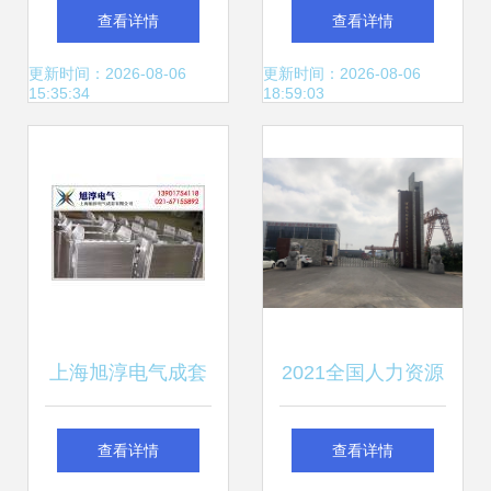
ABB，以先进电气
工电气产品加工服
查看详情
查看详情
产品赋能高端制造
务与产品列表
更新时间：2026-08-06
更新时间：2026-08-06
15:35:34
18:59:03
升级
上海旭淳电气成套
2021全国人力资源
电气设备制造领域
市场高校毕业生就
查看详情
查看详情