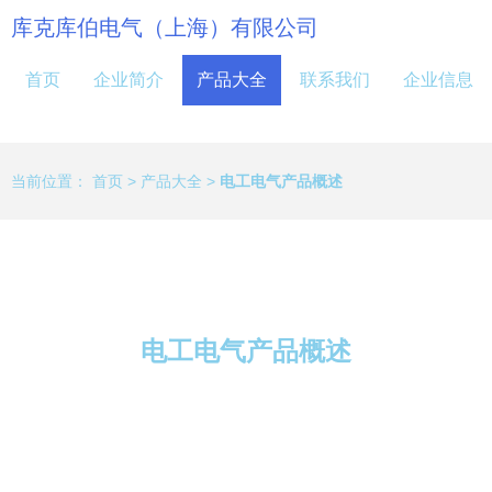
库克库伯电气（上海）有限公司
首页
企业简介
产品大全
联系我们
企业信息
当前位置：
首页
>
产品大全
>
电工电气产品概述
电工电气产品概述