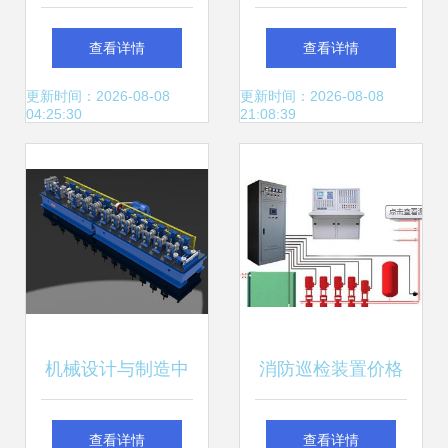
西霸熔断器制造在
家、价格与加工服
查看详情
查看详情
电气设备安全领域
务全解析
更新时间：2026-08-08
更新时间：2026-08-08
04:25:30
21:08:39
的卓越守护
机械设计与制造中
消防巡检装置价格
的电气交流 冷弯机
解析 聚焦消防巡检
查看详情
查看详情