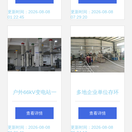
组加工技术的核心
柜与A1型装置
更新时间：2026-08-08
更新时间：2026-08-08
01:22:45
07:29:20
与前沿
户外66kV变电站一
多地企业单位存环
次设备配置解析 以
境问题，环保警钟
查看详情
查看详情
祝捷电气产品为例
需长鸣
更新时间：2026-08-08
更新时间：2026-08-08