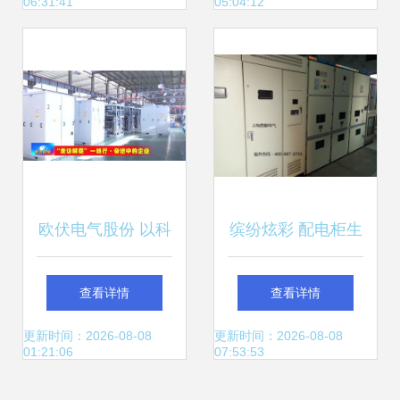
06:31:41
05:04:12
欧伏电气股份 以科
缤纷炫彩 配电柜生
技创新为引擎，驱
产车间的智能加工
查看详情
查看详情
动产业升级与加工
新美学
更新时间：2026-08-08
更新时间：2026-08-08
01:21:06
07:53:53
能力跃升